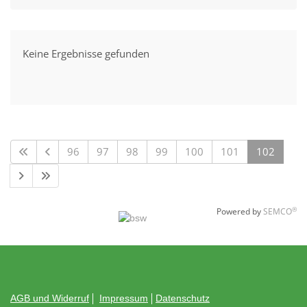
Keine Ergebnisse gefunden
96
97
98
99
100
101
102
®
Powered by
SEMCO
AGB und Widerruf
Impressum
Datenschutz