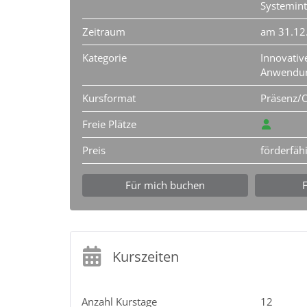
Systemint
Zeitraum
am 31.12
Kategorie
Innovativ
Anwendu
Kursformat
Präsenz/O
Freie Plätze
Preis
förderfäh
Für mich buchen
Kurszeiten
Anzahl Kurstage
12