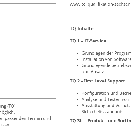
www.teilqualifikation-sachsen
TQ-Inhalte
TQ 1 – IT-Service
Grundlagen der Progra
Installation von Softwar
Grundlegende betriebswi
und Absatz.
TQ 2 –First Level Support
Konfiguration und Betri
Analyse und Testen von 
Ausstattung und Vernetz
ung (TQ)!
Sicherheitsstandards.
möglich.
den passenden Termin und
TQ 3b – Produkt- und Sor
issen.