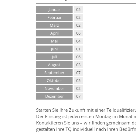
Januar
05
Februar
02
März
02
April
06
Mai
04
Juni
01
Juli
06
August
03
September
07
Oktober
05
November
02
Dezember
07
Starten Sie Ihre Zukunft mit einer Teilqualifizier
Der Einstieg ist jeden ersten Montag im Monat 
Kontaktieren Sie uns – wir finden gemeinsam 
gestalten Ihre TQ individuell nach Ihren Bedürfn