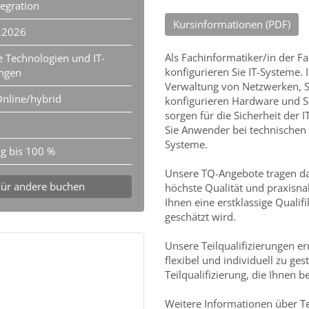
egration
Kursinformationen (PDF)
.2026
Als Fachinformatiker/in der F
e Technologien und IT-
konfigurieren Sie IT-Systeme.
ngen
Verwaltung von Netzwerken, S
nline/hybrid
konfigurieren Hardware und 
sorgen für die Sicherheit der 
Sie Anwender bei technischen 
Systeme.
ig bis 100 %
Unsere TQ-Angebote tragen das
Für andere buchen
höchste Qualität und praxisnah
Ihnen eine erstklassige Qualif
geschätzt wird.
Unsere Teilqualifizierungen er
flexibel und individuell zu ge
Teilqualifizierung, die Ihnen b
Weitere Informationen über Te