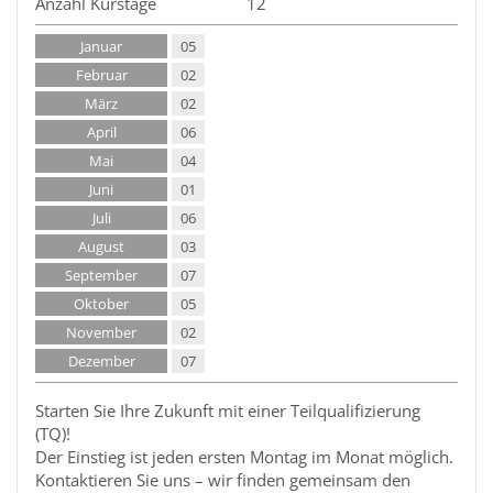
Anzahl Kurstage
12
Januar
05
Februar
02
März
02
April
06
Mai
04
Juni
01
Juli
06
August
03
September
07
Oktober
05
November
02
Dezember
07
Starten Sie Ihre Zukunft mit einer Teilqualifizierung
(TQ)!
Der Einstieg ist jeden ersten Montag im Monat möglich.
Kontaktieren Sie uns – wir finden gemeinsam den